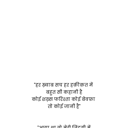
"हर ख़्वाब सच हर हक़ीक़त में
बहुत सी कहानी है
कोई शख़्स फरिश्ता कोई बेवफ़ा
तो कोई जानी है"
"आया था वो मेरी जिंदगी में