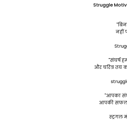
Struggle Motiv
"बिना
नहीं 
Strug
"संघर्ष ह
और चरित्र तय कर
struggl
"आपका संघ
आपकी सफलता
स्ट्रगल