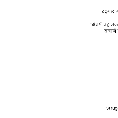
स्ट्रगल
"संघर्ष वह जज्
बनाने 
Strug