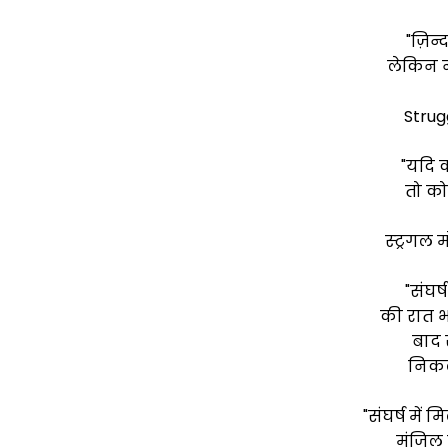
"ज़िन्
लेकिन न
Strug
"यदि क
तो कोई
स्ट्रगल
"संघर
की रात भर
बाद
निकल
"संघर्ष में
मंजिल 