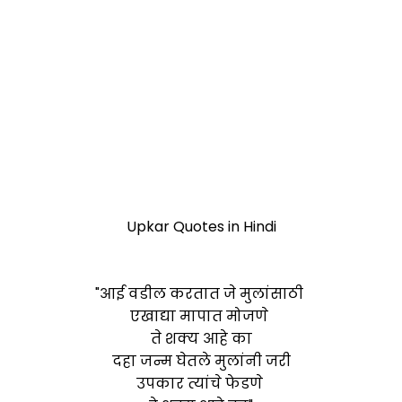
Upkar Quotes in Hindi
"आई वडील करतात जे मुलांसाठी
एखाद्या मापात मोजणे
ते शक्य आहे का
दहा जन्म घेतले मुलांनी जरी
उपकार त्यांचे फेडणे