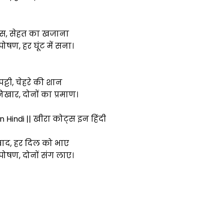
ूस, सेहत का खजाना
षण, हर घूंट में सना।
पट्टी, चेहरे की शान
ार, दोनों का प्रमाण।
Hindi || खीरा कोट्स इन हिंदी
्वाद, हर दिल को भाए
ोषण, दोनों संग लाए।