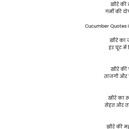
खीरे की
गर्मी की दो
Cucumber Quotes in 
खीरे का 
हर घूंट म
खीरे की 
ताजगी और च
खीरे का स
सेहत और ता
खीरे की म