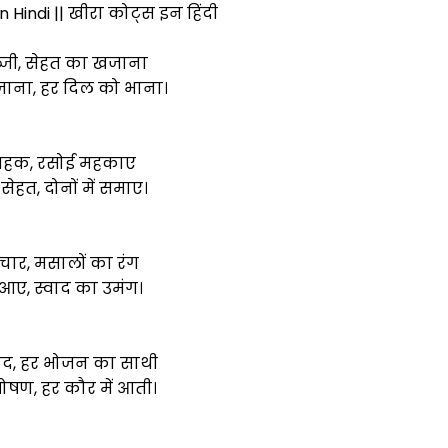
Hindi || खीरा कोट्स इन हिंदी
्जी, सेहत का खजाना
सजाना, हर दिल को भाना।
 महक, रसोई महकाए
ेहत, दोनों में समाए।
चार, मसालों का रंग
 आए, स्वाद का उमंग।
ाद, हर भोजन का साथी
षण, हर कौर में आती।