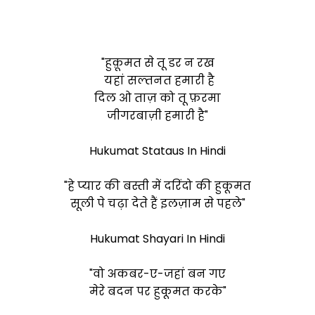
"हुक़ूमत से तू डर न रख
यहां सल्तनत हमारी है
दिल ओ ताज़ को तू फ़रमा
जीगरबाज़ी हमारी है"
Hukumat Stataus In Hindi
"हे प्यार की बस्ती में दरिंदो की हुकूमत
सूली पे चढ़ा देते हैं इलज़ाम से पहले"
Hukumat Shayari In Hindi
"वो अकबर-ए-जहां बन गए
मेरे बदन पर हुकूमत करके"