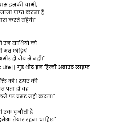
यास इसकी चाभी,
ना प्राप्त करना हैं
यास करते रहिये।"
ें उन साथियों को
 मत छोड़िये
मीर हो जेब से नहीं।"
Life || गुड थौट इन हिन्दी अबाउट लाइफ
क्ति को 1 रुपए की
त पता हो वह
ने पर घमंड नहीं करता।"
ी एक चुनौती हैं
ेशा तैयार रहना चाहिए।"