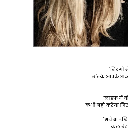
"जिंदगी 
बल्कि
आपके अच्छे
"लाइफ में
कभी नहीं करेगा जिस
"भरोसा रख
कल बेहद