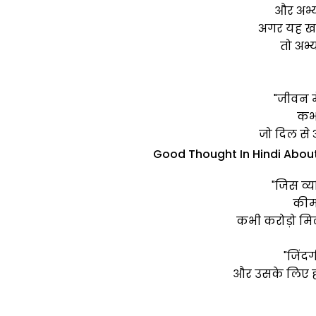
और अभ्
अगर यह खजा
तो अभ्
"जीवन म
कभी
जो दिल से अ
Good Thought In Hindi About 
"जिस व्य
कीम
कभी करोड़ो मिल
"जिंदग
और उसके लिए हम