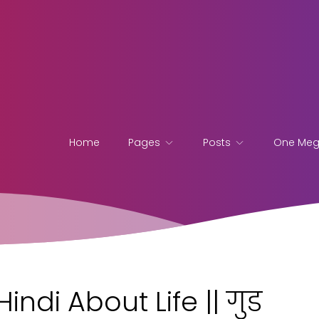
Home
Pages
Posts
One Me
ndi About Life || गुड