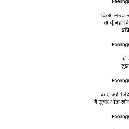
Feeling
किसी सबब से 
तो यूँ नहीं क
इफ़
Feeling
ये 
तुझ
Feeling
काश मेरी जिंद
मैं सुबह आँख खोल
Feeling