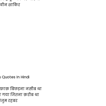
वीन शाकिर
s Quotes In Hindi
िफ़ाक़ बिछड़ना नसीब था
हो गया जितना क़रीब था
ंजुम रहबर