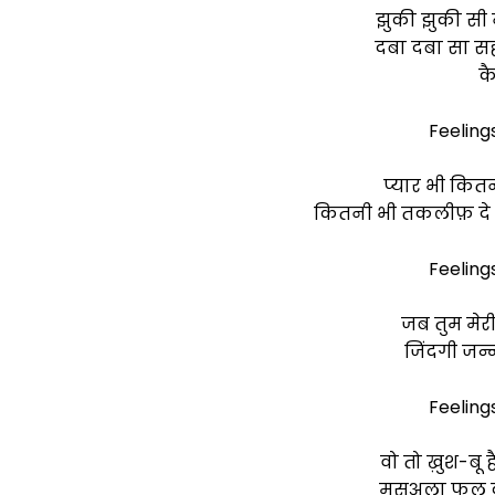
झुकी झुकी सी न
दबा दबा सा सही 
क
Feeling
प्यार भी कितन
कितनी भी तकलीफ़ दे प
Feeling
जब तुम मेरी
जिंदगी जन्
Feeling
वो तो ख़ुश-बू 
मसअला फूल क