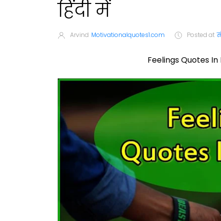
हिंदी में
Arvind
Motivationalquotes1.com
Posted at
स
Feelings Quotes In H