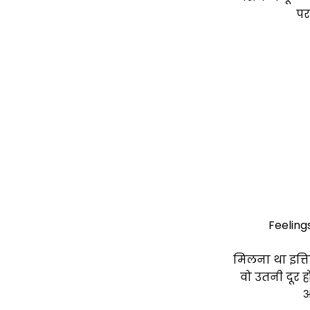
पर
Feeling
मिलना था इत्त
वो उतनी दूर 
अ