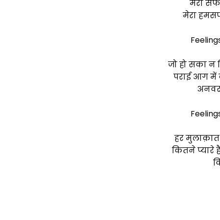
मेरा सफ
मेरा हमसफ
Feeling
जो हो सका न म
पराई आग में क
अनवर
Feeling
हर मुलाक़ात 
कितने प्यारे ह
व