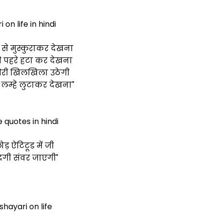
 on life in hindi
 से मुस्कुराकर देखना
 पहरे हटा कर देखना
 तेरी खिलखिला उठेगी
 लम्हे लुटाकर देखना"
e quotes in hindi
ोड़ ऐटिटूड में जी
ंदगी संवर जाएगी"
shayari on life