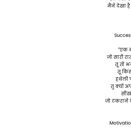
मैंने देखा है
Success
"एक म
जो सारी रात
तू तो 
तू किस
हथेली
तु क्यों अ
सीख
जो टकराने के
Motivatio