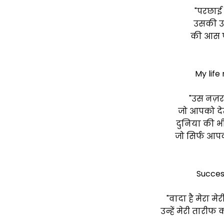
"परछाई 
उसकी उप
की आस पा
My life
"उस नज़र
जो आपको देख
दुनिया की भ
जो सिर्फ आपक
Success
"वादा है मेरा म
उन्हें मेरी तारीफ