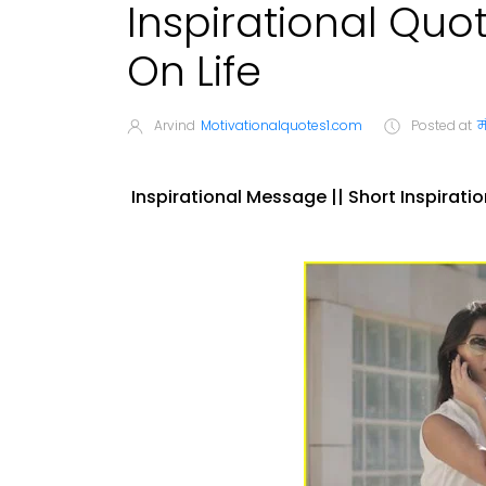
Inspirational Quot
On Life
Arvind
Motivationalquotes1.com
Posted at
म
Inspirational Message || Short Inspiratio