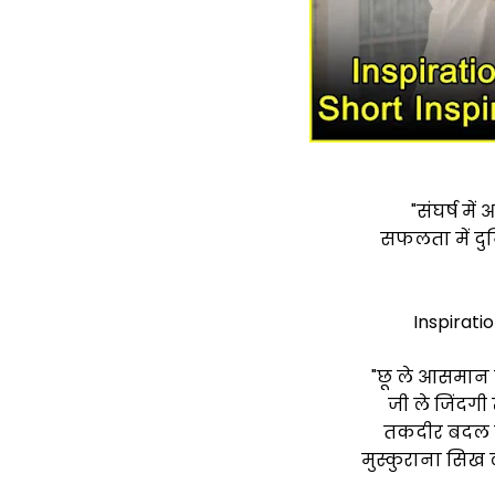
"संघर्ष मे
सफलता में दु
Inspiratio
"छू ले आसमान
जी ले जिंदग
तकदीर बदल जा
मुस्कुराना सिख