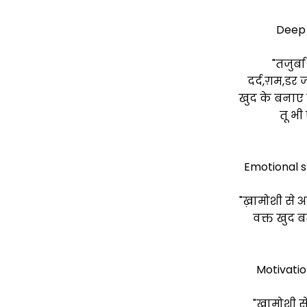
Deep 
"तजुर्ब
दर्द,ग़म,डर ज
खुद के बनाए 
तू भी
Emotional sh
"ख़ामोशी से 
वक्त खुद ब
Motivatio
"ख़ामोशी से