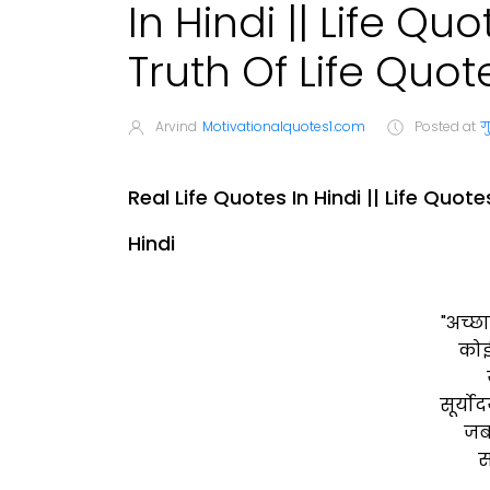
In Hindi || Life Qu
Truth Of Life Quot
Arvind
Motivationalquotes1.com
Posted at
ग
Real Life Quotes In Hindi || Life Quote
Hindi
"अच्छ
कोई
सूर्यो
जब
स