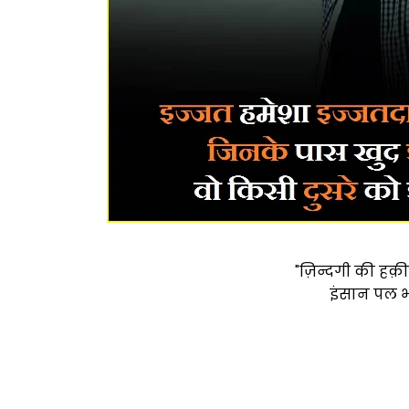
"ज़िन्दगी की हक़ी
इंसान पल भर