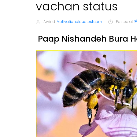
vachan status
Arvind
Motivationalquotes1.com
Posted at
स
Paap Nishandeh Bura H