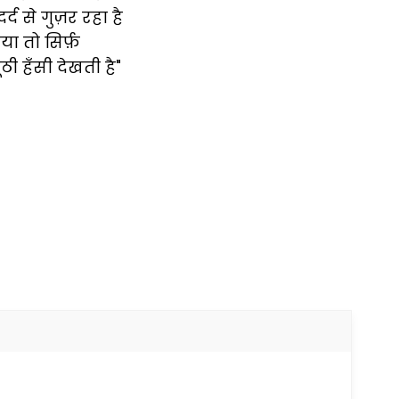
्द से गुज़र रहा है
िया तो सिर्फ़
ी हँसी देखती है"