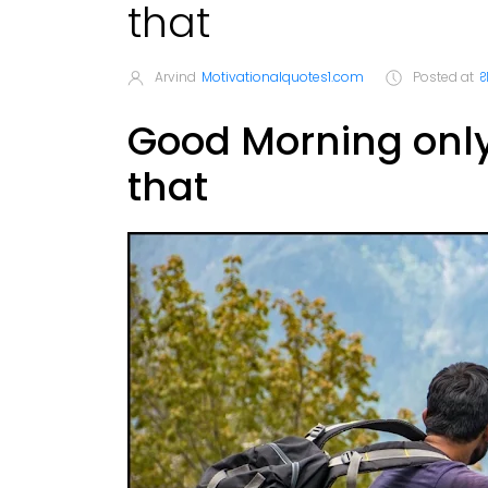
that
Arvind
Motivationalquotes1.com
Posted at
श
Good Morning only
that