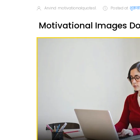
Arvind
motivationalquotes1.
Posted at
शुक्रव
Motivational Images Do