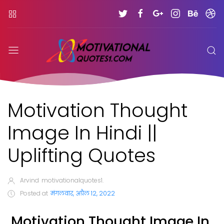
Motivation Thought
Image In Hindi ||
Uplifting Quotes
Arvind
motivationalquotes1.
Posted at
मंगलवार, अप्रैल 12, 2022
Motivation Thought Image In