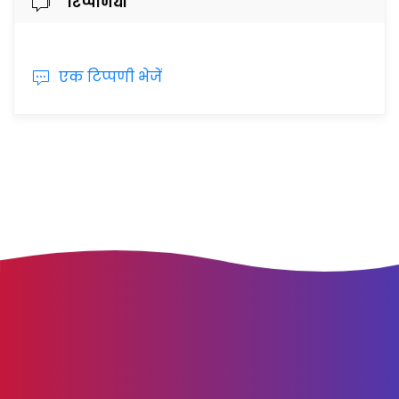
टिप्पणियाँ
एक टिप्पणी भेजें