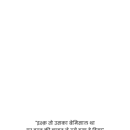
"इश्क़ तो उसका
बेमिसाल
था