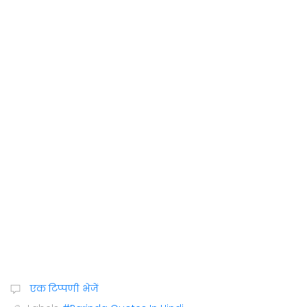
एक टिप्पणी भेजें